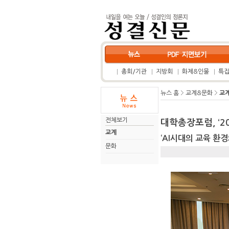
총회/기관
지방회
화제&인물
특
뉴스 홈
교계&문화
교
전체보기
대학총장포럼, ‘2
교계
‘AI시대의 교육 환
문화