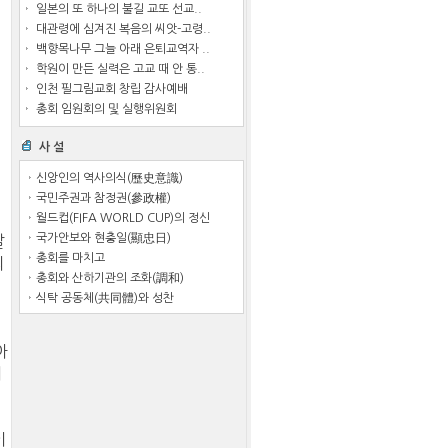
일본의 또 하나의 불길 교또 선교..
대관령에 심겨진 복음의 씨앗-고령..
백향목나무 그늘 아래 은퇴교역자 ..
학원이 만든 실력은 고교 때 안 통..
인천 필그림교회 창립 감사예배
총회 임원회의 및 실행위원회
사 설
신앙인의 역사의식(歷史意識)
국민주권과 참정권(參政權)
월드컵(FIFA WORLD CUP)의 정신
국가안보와 현충일(顯忠日)
칼
총회를 마치고
의
총회와 산하기관의 조화(調和)
식탁 공동체(共同體)와 성찬
아
이
이