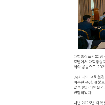
대학총장포럼(회장 정
호텔에서 대학총장
회와 공동으로 ‘20
‘AI시대의 교육 환
이동현 총장, 횃불
갈 방향과 대안을 
진행되었다.
내년 2026년 ‘