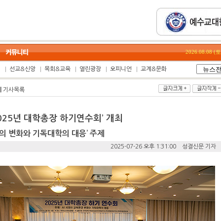
2026.08.08 
집
선교&신앙
목회&교육
열린광장
오피니언
교계&문화
계
기사목록
025년 대학총장 하기연수회’ 개최
경의 변화와 기독대학의 대응’ 주제
2025-07-26 오후 1:31:00 성결신문 기자