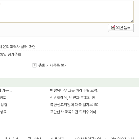
래 은퇴교역자 쉼터 마련
29일 정기총회
총회
기사목록 보기
가능 ..
백향목나무 그늘 아래 은퇴교역..
위원회
신년하례식, 비전과 부흥의 한 ..
성결..
북한선교위원회 대북 밀가루 60..
 성료
교단산하 교육기관 학위수여식 ..