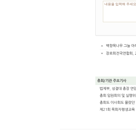
백향목나무 그늘 아
장로회전국연합회, 
총회/기관 주요기사
법제부, 성결대 총장 연임 
총회 임원회의 및 실행
총회도 이사회도 몰랐던 ‘
제21회 목회자평생교육