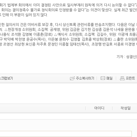
7회기 법제부 회의에서 이미 결정된 사안으로 일사부재리 원칙에 의거 다시 논의할 수 없다”
 회의는 결의정족수 불가로 정식회의로 인정받을 수 없다”는 의견이 맞섰다. 실제 최근 발간
인해 이 부분이 실려 있지 않다.
한 질의서의 건은 미비서류 보강 후, 다시 상신토록 관련서류를 반송조치했다. 다음은 이날 
. △헌장개정 소위원회, 소집책: 공재영, 위원:김금윤 김기헌 김성종 김윤석 나세웅 윤완용 
 나용식 조석환 김영복 이종훈(장로) △예식서 소위원회, 소집책: 김길수, 위원: 이광재 최용
 박익배 박천영 윤공수(목사), 이은봉 윤희수 김영철 김호중 박상회(장로) △출판 소위원회
진방 조영선 최상현 오신종 차주호 문정민 이종철 임태선(목사), 조창행 반길호 서종로 이경영 
기자 : 성결신
아이디
작성일