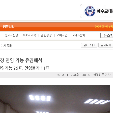
2026.08.06 
집
선교&신앙
목회&교육
열린광장
오피니언
교계&문화
기사목록
총장 연임 가능 유권해석
가능 29표, 연임불가 11표
2010-01-17 오후 1:48:00 성결신문 기자