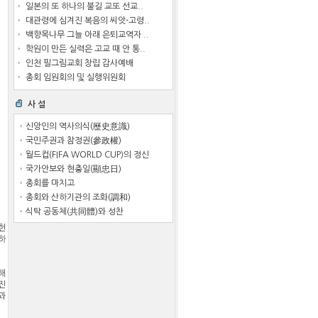
일본의 또 하나의 불길 교또 선교..
대관령에 심겨진 복음의 씨앗-고령..
백향목나무 그늘 아래 은퇴교역자 ..
학원이 만든 실력은 고교 때 안 통..
인천 필그림교회 창립 감사예배
총회 임원회의 및 실행위원회
사 설
신앙인의 역사의식(歷史意識)
국민주권과 참정권(參政權)
월드컵(FIFA WORLD CUP)의 정신
국가안보와 현충일(顯忠日)
총회를 마치고
총회와 산하기관의 조화(調和)
식탁 공동체(共同體)와 성찬
헌
하
해
진
과