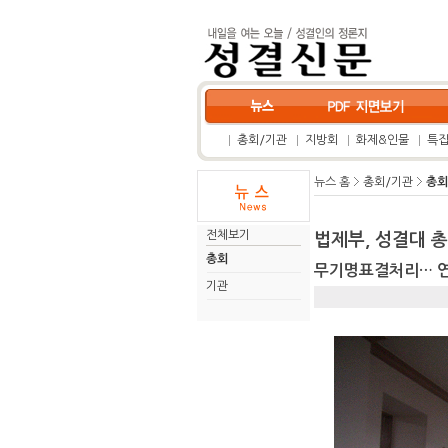
총회/기관
지방회
화제&인물
특
뉴스 홈
총회/기관
총회
전체보기
법제부, 성결대 
총회
무기명표결처리… 연임
기관