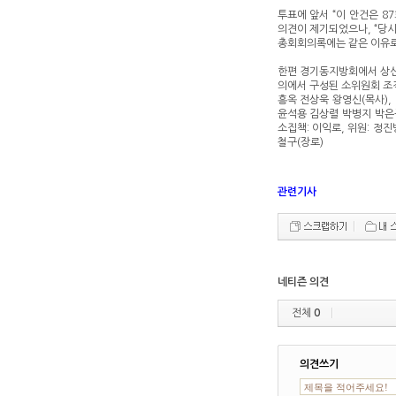
투표에 앞서 “이 안건은 8
의견이 제기되었으나, “당시
총회회의록에는 같은 이유로 
한편 경기동지방회에서 상신
의에서 구성된 소위원회 조직
흥옥 전상욱 왕영신(목사),
윤석용 김상렬 박병지 박은구
소집책: 이익로, 위원: 정
철구(장로)
관련기사
네티즌 의견
전체
0
의견쓰기