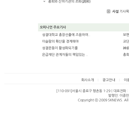
총회와 산하기관의 조화(調和)
사설
기사목
오피니언 주요기사
성결대학교 총장선출에 즈음하여..
보편
이슬람의 확산을 경계해야
교단
성결운동이 활성화되기를
神前
은급재단 관계자들의 책임있는 ..
총회
회사소개
광고안내
이
[110-091]서울시 종로구 행촌동 1-29ㅣ대표전화 : 07
발행인: 이종만
Copyright ⓒ 2009 SKNEWS. All 