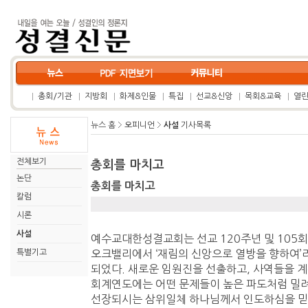
총회/기관
지방회
화제&인물
특집
선교&신앙
목회&교육
열
뉴스 홈
오피니언
사설
기사목록
전체보기
총회를 마치고
논단
총회를 마치고
칼럼
시론
사설
예수교대한성결교회는 선교 120주년 및 105회
특별기고
오크밸리에서 ‘재림의 신앙으로 열방을 향하여’
되었다. 새로운 임원진을 선출하고, 사역들을 계
회계연도에는 어떤 문제들이 높은 파도처럼 밀려
선장되시는 삼위일체 하나님께서 인도하심을 믿고