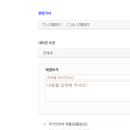
관련기사
네티즌 의견
전체
0
의견쓰기
국가안보와 현충일(顯忠日)